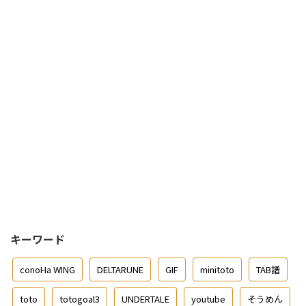
キーワード
conoHa WING
DELTARUNE
GIF
minitoto
TAB譜
toto
totogoal3
UNDERTALE
youtube
そうめん