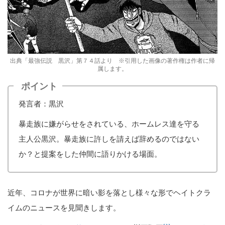
出典「最強伝説 黒沢」第７４話より ※引用した画像の著作権は作者に帰
属します。
ポイント
発言者：黒沢
暴走族に嫌がらせをされている、ホームレス達を守る
主人公黒沢。暴走族に許しを請えば辞めるのではない
か？と提案をした仲間に語りかける場面。
近年、コロナが世界に暗い影を落とし様々な形でヘイトクラ
イムのニュースを見聞きします。