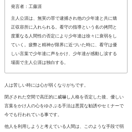
発言者：工藤涯
主人公涯は、無実の罪で逮捕され他の少年達と共に矯
正収容所に入れられる。看守の指導という名の拷問と
度重なる人間性の否定により少年達は徐々に衰弱をし
ていく。疲弊と精神が限界に近づいた時に、看守は優
しい言葉で少年達に声をかけ、少年達が感動し涙する
場面で主人公涯は独白する。
人は苦しい時には心が弱くなりがちです。
閉ざされた空間で高圧的に威嚇し人格を否定した後、優しい
言葉をかけ人の心をゆさぶる手法は悪質な勧誘やセミナーで
今でも行われている事です。
他人を利用しようと考えている人間は、このような手段で弱