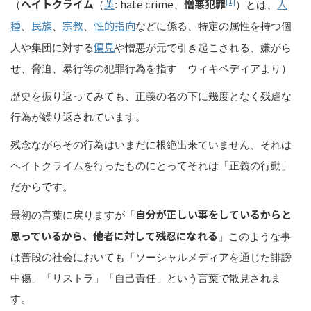
[1]
ヘイトクライム
英
hate crime
憎悪犯罪
人
（
（
:
、
）とは、
種
民族
宗教
性的指向
、
、
、
などに係る、特定の属性を持つ個
偏見
人や集団に対する
や憎悪が元で引き起こされる、嫌がら
せ、脅迫、暴行等の犯罪行為を指す ウィキペディアより）
歴史を振り返ってみても、正義の名の下に幾度となく残虐な
行為が繰り返されています。
残念ながらその行為はいまだに根絶出来ていません、それは
ヘイトクライムを行ったものにとってそれは「正義の行動」
だからです。
自分が正しい事をしているからと
最初の言葉に戻りますが「
思っているから、他者に対して残忍になれる
」このような事
は普段の社会においても「ソーシャルメディアを通じた誹謗
中傷」「リストラ」「自己責任」という言葉で散見されま
す。