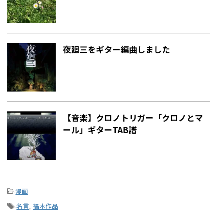
夜廻三をギター編曲しました
【音楽】クロノトリガー「クロノとマ
ール」ギターTAB譜
漫画
-
名言
福本作品
-
,