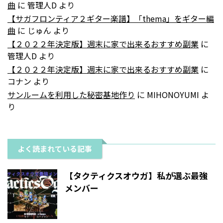
曲
に
管理人D
より
【サガフロンティア２ギター楽譜】「thema」をギター編
曲
に
じゅん
より
【２０２２年決定版】週末に家で出来るおすすめ副業
に
管理人D
より
【２０２２年決定版】週末に家で出来るおすすめ副業
に
コナン
より
サンルームを利用した秘密基地作り
に
MIHONOYUMI
よ
り
よく読まれている記事
【タクティクスオウガ】私が選ぶ最強
メンバー