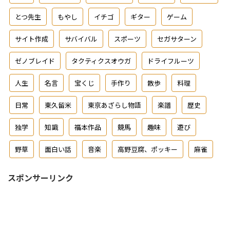
とつ先生
もやし
イチゴ
ギター
ゲーム
サイト作成
サバイバル
スポーツ
セガサターン
ゼノブレイド
タクティクスオウガ
ドライフルーツ
人生
名言
宝くじ
手作り
散歩
料理
日常
東久留米
東京あざらし物語
楽譜
歴史
独学
知識
福本作品
競馬
趣味
遊び
野草
面白い話
音楽
高野豆腐、ポッキー
麻雀
スポンサーリンク