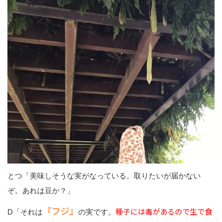
とつ「美味しそうな実がなっている。取りたいが届かない
ぞ。あれは豆か？」
『フジ』
種子には毒があるので生で食
D「それは
の実です。