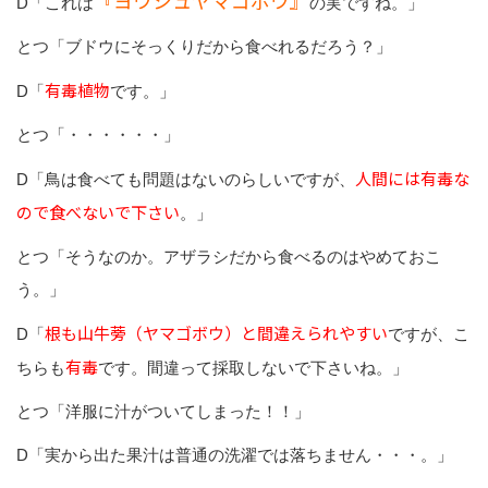
『ヨウシュヤマゴボウ』
D「これは
の実ですね。」
とつ「ブドウにそっくりだから食べれるだろう？」
有毒植物
D「
です。」
とつ「・・・・・・」
人間には有毒な
D「鳥は食べても問題はないのらしいですが、
ので食べないで下さい
。」
とつ「そうなのか。アザラシだから食べるのはやめておこ
う。」
根も山牛蒡（ヤマゴボウ）と間違えられやすい
D「
ですが、こ
有毒
ちらも
です。間違って採取しないで下さいね。」
とつ「洋服に汁がついてしまった！！」
D「実から出た果汁は普通の洗濯では落ちません・・・。」