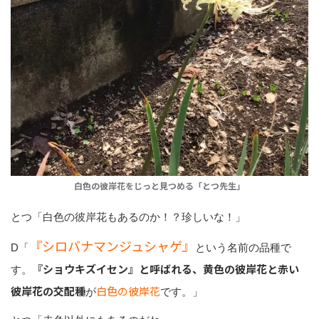
白色の彼岸花をじっと見つめる「とつ先生」
とつ「白色の彼岸花もあるのか！？珍しいな！」
『シロバナマンジュシャゲ』
D「
という名前の品種で
『ショウキズイセン』と呼ばれる、黄色の彼岸花と赤い
す。
彼岸花の交配種
白色の彼岸花
が
です。」