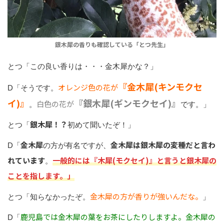
銀木犀の香りも確認している「とつ先生」
とつ「この良い香りは・・・金木犀かな？」
『金木犀(キンモクセ
オレンジ色の花が
D「そうです。
イ)』
『銀木犀(ギンモクセイ)』
白色の花が
。
です。」
銀木犀！？
とつ「
初めて聞いたぞ！」
金木犀
金木犀は銀木犀の変種だと言わ
D「
の方が有名ですが、
れています
一般的には『木犀(モクセイ)』と言うと銀木犀の
。
ことを指します。」
金木犀の方が香りが強いんだな。
とつ「知らなかったぞ。
」
鹿児島では金木犀の葉をお茶にしたりしますよ。金木犀の
D「