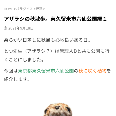
HOME
>
パラダイス
>
野草
>
アザラシの秋散歩。東久留米市六仙公園編１
2021年9月18日
柔らかい日差しに秋風も心地良いある日。
とつ先生（アザラシ？）は管理人Dと共に公園に行
くことにしました。
今回は
東京都東久留米市六仙公園
の
秋に咲く植物
を
紹介します。