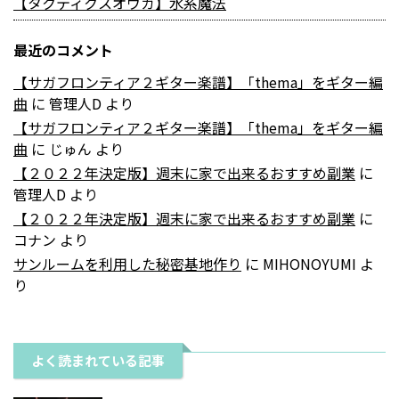
【タクティクスオウガ】水系魔法
最近のコメント
【サガフロンティア２ギター楽譜】「thema」をギター編
曲
に
管理人D
より
【サガフロンティア２ギター楽譜】「thema」をギター編
曲
に
じゅん
より
【２０２２年決定版】週末に家で出来るおすすめ副業
に
管理人D
より
【２０２２年決定版】週末に家で出来るおすすめ副業
に
コナン
より
サンルームを利用した秘密基地作り
に
MIHONOYUMI
よ
り
よく読まれている記事