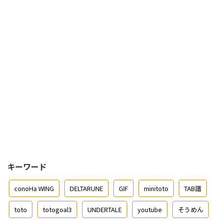
キーワード
conoHa WING
DELTARUNE
GIF
minitoto
TAB譜
toto
totogoal3
UNDERTALE
youtube
そうめん