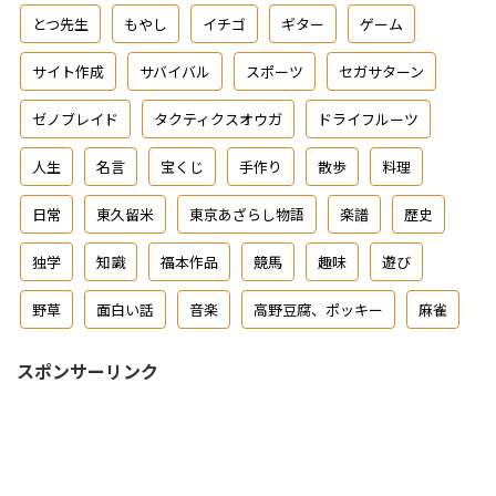
とつ先生
もやし
イチゴ
ギター
ゲーム
サイト作成
サバイバル
スポーツ
セガサターン
ゼノブレイド
タクティクスオウガ
ドライフルーツ
人生
名言
宝くじ
手作り
散歩
料理
日常
東久留米
東京あざらし物語
楽譜
歴史
独学
知識
福本作品
競馬
趣味
遊び
野草
面白い話
音楽
高野豆腐、ポッキー
麻雀
スポンサーリンク