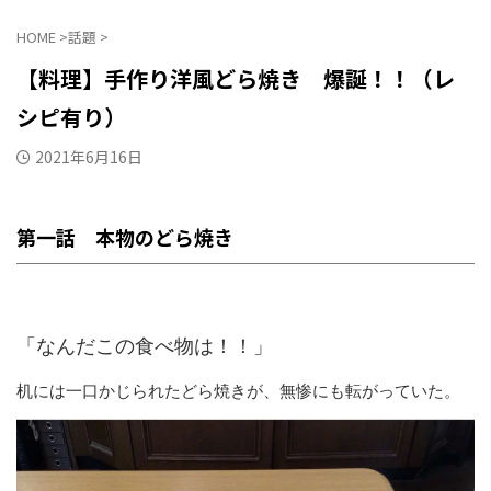
HOME
>
話題
>
【料理】手作り洋風どら焼き 爆誕！！（レ
シピ有り）
2021年6月16日
第一話 本物のどら焼き
「なんだこの食べ物は！！」
机には一口かじられたどら焼きが、無惨にも転がっていた。