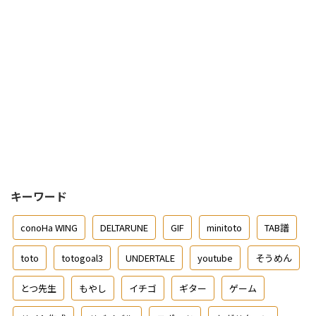
キーワード
conoHa WING
DELTARUNE
GIF
minitoto
TAB譜
toto
totogoal3
UNDERTALE
youtube
そうめん
とつ先生
もやし
イチゴ
ギター
ゲーム