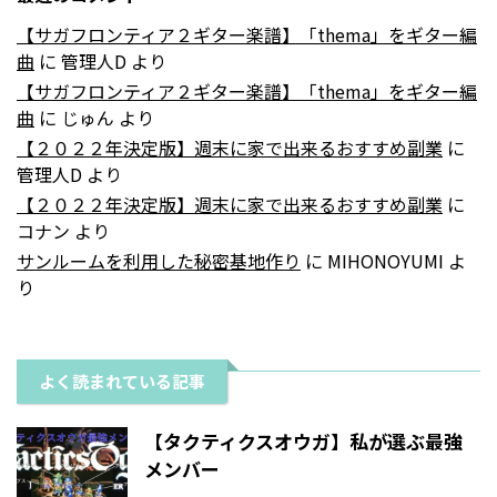
【サガフロンティア２ギター楽譜】「thema」をギター編
曲
に
管理人D
より
【サガフロンティア２ギター楽譜】「thema」をギター編
曲
に
じゅん
より
【２０２２年決定版】週末に家で出来るおすすめ副業
に
管理人D
より
【２０２２年決定版】週末に家で出来るおすすめ副業
に
コナン
より
サンルームを利用した秘密基地作り
に
MIHONOYUMI
よ
り
よく読まれている記事
【タクティクスオウガ】私が選ぶ最強
メンバー