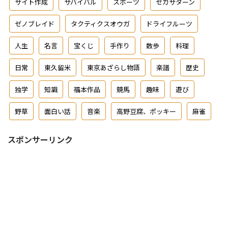
サイト作成
サバイバル
スポーツ
セガサターン
ゼノブレイド
タクティクスオウガ
ドライフルーツ
人生
名言
宝くじ
手作り
散歩
料理
日常
東久留米
東京あざらし物語
楽譜
歴史
独学
知識
福本作品
競馬
趣味
遊び
野草
面白い話
音楽
高野豆腐、ポッキー
麻雀
スポンサーリンク