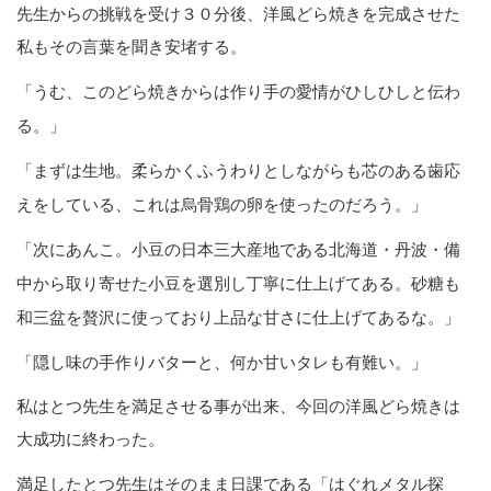
先生からの挑戦を受け３０分後、洋風どら焼きを完成させた
私もその言葉を聞き安堵する。
「うむ、このどら焼きからは作り手の愛情がひしひしと伝わ
る。」
「まずは生地。柔らかくふうわりとしながらも芯のある歯応
えをしている、これは烏骨鶏の卵を使ったのだろう。」
「次にあんこ。小豆の日本三大産地である北海道・丹波・備
中から取り寄せた小豆を選別し丁寧に仕上げてある。砂糖も
和三盆を贅沢に使っており上品な甘さに仕上げてあるな。」
「隠し味の手作りバターと、
何か甘いタレも有難い。」
私はとつ先生を満足させる事が出来、今回の洋風どら焼きは
大成功に終わった。
満足したとつ先生はそのまま日課である「はぐれメタル探